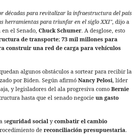
 décadas para revitalizar la infraestructura del país
as herramientas para triunfar en el siglo XXI"
, dijo a
a en el Senado,
Chuck Schumer
. A desglose, esto
tructura de transporte
;
73 mil millones para
ra construir una red de carga para vehículos
 quedan algunos obstáculos a sortear para recibir la
ezado por Biden. Según afirmó
Nancy Pelosi
, líder
ja, y legisladores del ala progresiva como
Bernie
structura hasta que el senado negocie
un gasto
a s
eguridad social
y
combatir
el cambio
 procedimiento de
r
econciliación presupuestaria
.