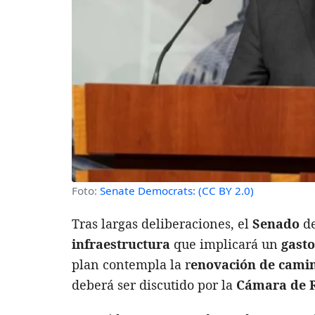
Foto:
Senate Democrats: (CC BY 2.0)
Tras largas deliberaciones, el
Senado
d
infraestructura
que implicará un
gasto
plan contempla la r
enovación de camino
deberá ser discutido por la
Cámara de 