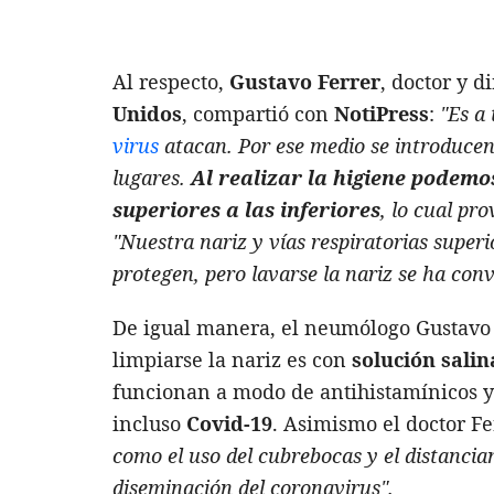
Al respecto,
Gustavo Ferrer
, doctor y d
Unidos
, compartió con
NotiPress
:
"Es a
virus
atacan. Por ese medio se introducen 
lugares.
Al realizar la higiene podemo
superiores a las inferiores
, lo cual pr
"Nuestra nariz y vías respiratorias supe
protegen, pero lavarse la nariz se ha con
De igual manera, el neumólogo Gustavo 
limpiarse la nariz es con
solución salin
funcionan a modo de antihistamínicos y
incluso
Covid-19
. Asimismo el doctor F
como el uso del cubrebocas y el distancia
diseminación del coronavirus".