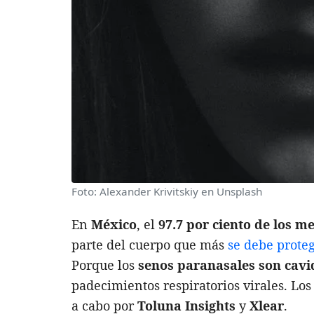
Foto: Alexander Krivitskiy en Unsplash
En
México
, el
97.7 por ciento de los m
parte del cuerpo que más
se debe prote
Porque los
senos paranasales son cav
padecimientos respiratorios virales. Lo
a cabo por
Toluna
Insights
y
Xlear
.